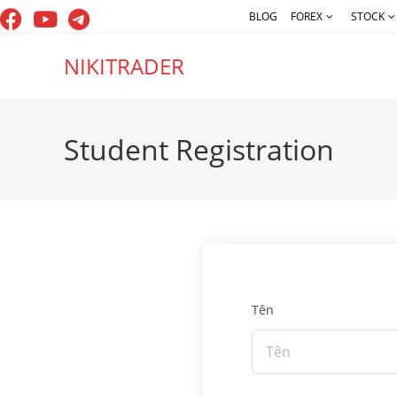
Skip
BLOG
FOREX
STOCK
to
content
NIKITRADER
Student Registration
Tên