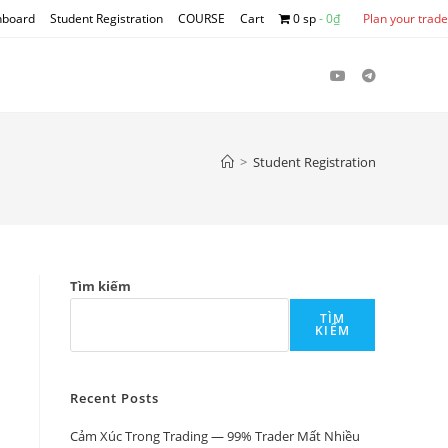
hboard
Student Registration
COURSE
Cart
0 sp
0₫
Plan your trade
>
Student Registration
Tìm kiếm
TÌM
KIẾM
Recent Posts
Cảm Xúc Trong Trading — 99% Trader Mất Nhiều