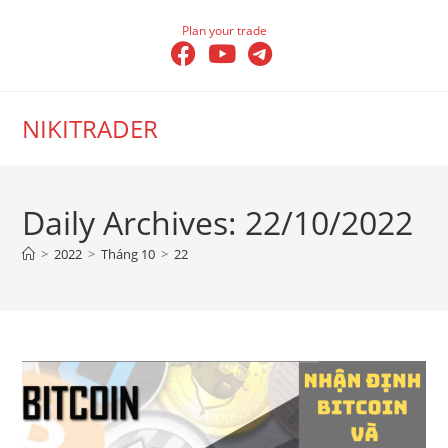
Skip
Plan your trade
to
content
NIKITRADER
Daily Archives: 22/10/2022
>
2022
>
Tháng 10
>
22