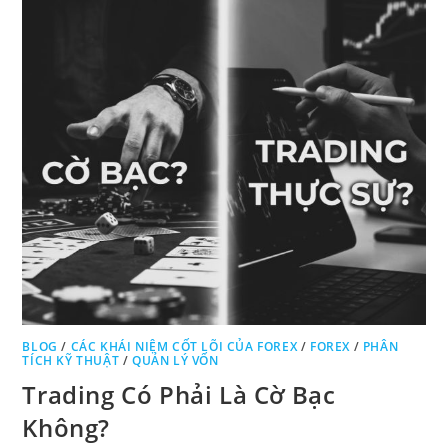
BLOG
/
CÁC KHÁI NIỆM CỐT LÕI CỦA FOREX
/
FOREX
/
PHÂN
TÍCH KỸ THUẬT
/
QUẢN LÝ VỐN
Trading Có Phải Là Cờ Bạc
Không?