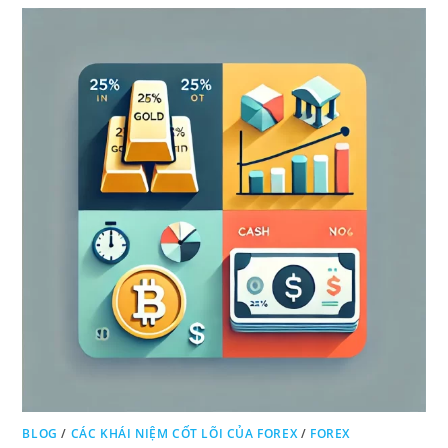
BLOG
/
CÁC KHÁI NIỆM CỐT LÕI CỦA FOREX
/
FOREX