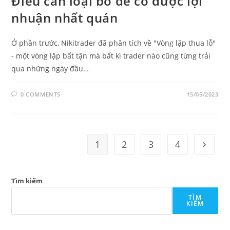
Điều cần loại bỏ để có được lợi
nhuận nhất quán
Ở phần trước, Nikitrader đã phân tích về "Vòng lặp thua lỗ"
- một vòng lặp bất tận mà bất kì trader nào cũng từng trải
qua những ngày đầu…
0 COMMENTS
15/05/2023
1
2
3
4
Go to t
Tìm kiếm
TÌM
KIẾM