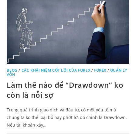
BLOG
/
CÁC KHÁI NIỆM CỐT LÕI CỦA FOREX
/
FOREX
/
QUẢN LÝ
VỐN
Làm thế nào để “Drawdown” ko
còn là nỗi sợ
Trong quá trình giao dịch và đầu tư, có một yếu tố mà
chúng ta ko thể loại bỏ hay phớt lờ, đó chính là Drawdown.
Nếu tài khoản xảy…