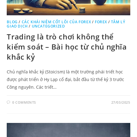
BLOG
/
CÁC KHÁI NIỆM CỐT LÕI CỦA FOREX
/
FOREX
/
TÂM LÝ
GIAO DỊCH
/
UNCATEGORIZED
Trading là trò chơi không thể
kiểm soát – Bài học từ chủ nghĩa
khắc kỷ
Chủ nghĩa khắc kỷ (Stoicism) là một trường phái triết học
được phát triển ở Hy Lạp cổ đại, bắt đầu từ thế kỷ 3 trước
Công nguyên. Các triết…
0 COMMENTS
27/03/2025