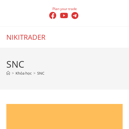
Skip
Plan your trade
to
content
NIKITRADER
SNC
>
Khóa học
>
SNC