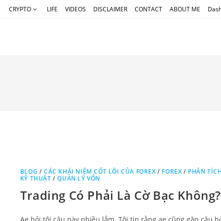
CRYPTO
LIFE
VIDEOS
DISCLAIMER
CONTACT
ABOUT ME
Das
BLOG
/
CÁC KHÁI NIỆM CỐT LÕI CỦA FOREX
/
FOREX
/
PHÂN TÍC
KỸ THUẬT
/
QUẢN LÝ VỐN
Trading Có Phải Là Cờ Bạc Không
Ae hỏi tôi câu này nhiều lắm. Tôi tin rằng ae cũng gặp câu h