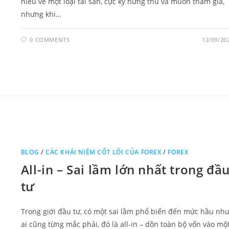
hiểu về một loại tài sản, cực kỳ hứng thú và muốn tham gia,
nhưng khi…
0 COMMENTS
12/09/20
BLOG
/
CÁC KHÁI NIỆM CỐT LÕI CỦA FOREX
/
FOREX
All-in – Sai lầm lớn nhất trong đầ
tư
Trong giới đầu tư, có một sai lầm phổ biến đến mức hầu nh
ai cũng từng mắc phải, đó là all-in – dồn toàn bộ vốn vào mộ