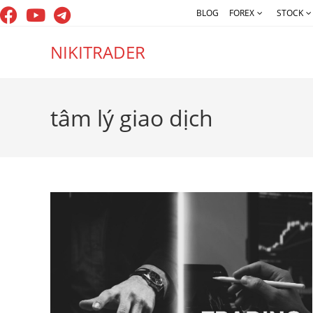
Skip
BLOG
FOREX
STOCK
to
content
NIKITRADER
tâm lý giao dịch