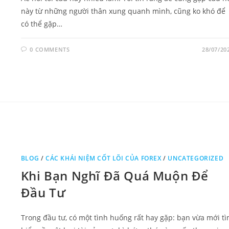
này từ những người thân xung quanh mình, cũng ko khó để
có thể gặp…
0 COMMENTS
28/07/20
BLOG
/
CÁC KHÁI NIỆM CỐT LÕI CỦA FOREX
/
UNCATEGORIZED
Khi Bạn Nghĩ Đã Quá Muộn Để
Đầu Tư
Trong đầu tư, có một tình huống rất hay gặp: bạn vừa mới t