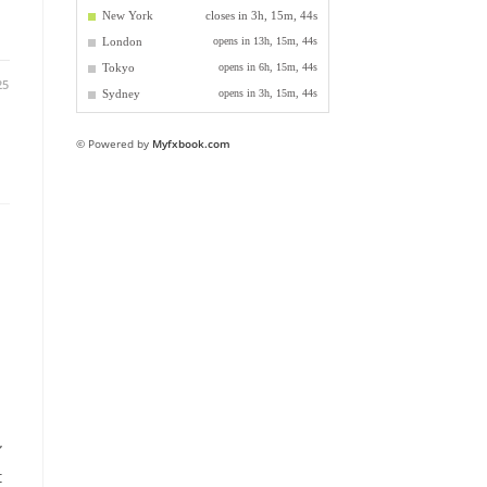
25
© Powered by
Myfxbook.com
u
ư
t