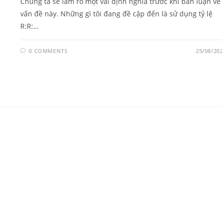
Chúng ta sẽ làm rõ một vài định nghĩa trước khi bàn luận về
vấn đề này. Những gì tôi đang đề cập đến là sử dụng tỷ lệ
R:R:…
0 COMMENTS
25/08/20