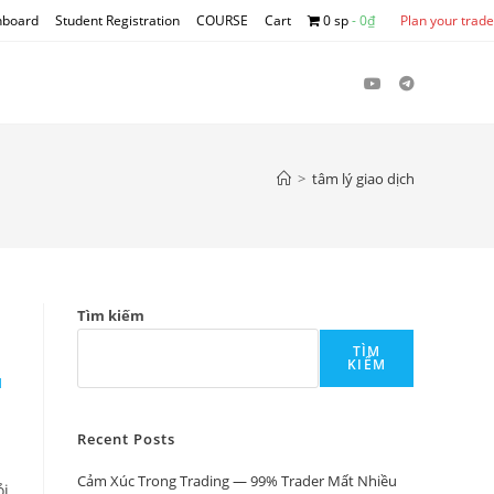
hboard
Student Registration
COURSE
Cart
0 sp
0₫
Plan your trade
>
tâm lý giao dịch
Tìm kiếm
TÌM
KIẾM
H
?
Recent Posts
Cảm Xúc Trong Trading — 99% Trader Mất Nhiều
ỏi