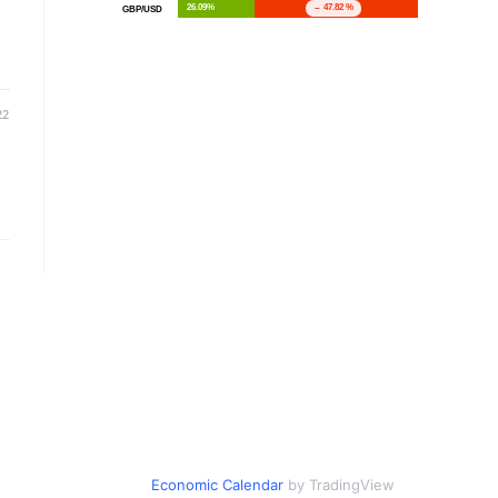
22
Economic Calendar
by TradingView