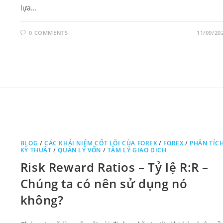
lựa…
0 COMMENTS
11/09/20
BLOG
/
CÁC KHÁI NIỆM CỐT LÕI CỦA FOREX
/
FOREX
/
PHÂN TÍC
KỸ THUẬT
/
QUẢN LÝ VỐN
/
TÂM LÝ GIAO DỊCH
Risk Reward Ratios – Tỷ lệ R:R –
Chúng ta có nên sử dụng nó
không?