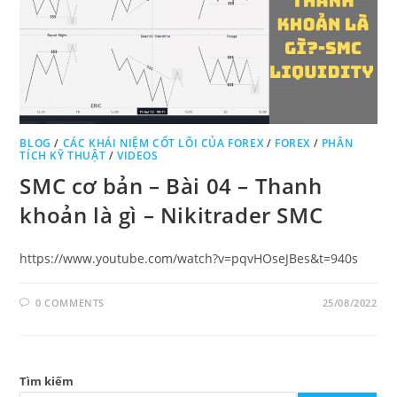
BLOG
/
CÁC KHÁI NIỆM CỐT LÕI CỦA FOREX
/
FOREX
/
PHÂN
TÍCH KỸ THUẬT
/
VIDEOS
SMC cơ bản – Bài 04 – Thanh
khoản là gì – Nikitrader SMC
https://www.youtube.com/watch?v=pqvHOseJBes&t=940s
0 COMMENTS
25/08/2022
Tìm kiếm