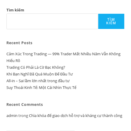
Tìm kiếm
TÌM
KIẾM
Recent Posts
Cảm Xúc Trong Trading — 99% Trader Mất Nhiều Năm Vẫn Không
Hiểu Rõ
Trading Có Phải Là Cờ Bạc Không?
Khi Bạn Nghĩ Đã Quá Muộn Để Đầu Tư
All-in – Sai lầm lớn nhất trong đầu tư
Suy Thoái Kinh Tế: Một Cái Nhìn Thực Tế
Recent Comments
admin
trong
Chìa khóa để giao dịch hỗ trợ và kháng cự thành công