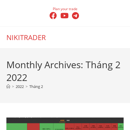
Skip
Plan your trade
to
content
NIKITRADER
Monthly Archives: Tháng 2
2022
>
2022
>
Tháng 2