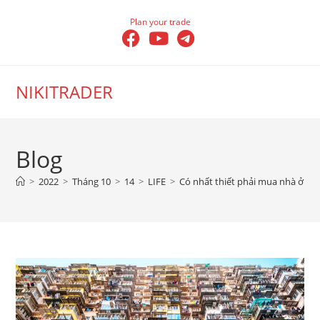
Skip
Plan your trade
to
content
NIKITRADER
Blog
>
2022
>
Tháng 10
>
14
>
LIFE
>
Có nhất thiết phải mua nhà ở Hà 