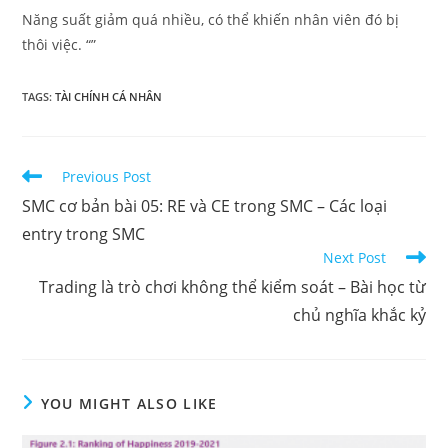
Năng suất giảm quá nhiều, có thể khiến nhân viên đó bị
thôi việc. “”
TAGS
:
TÀI CHÍNH CÁ NHÂN
Read
Previous Post
more
SMC cơ bản bài 05: RE và CE trong SMC – Các loại
articles
entry trong SMC
Next Post
Trading là trò chơi không thể kiểm soát – Bài học từ
chủ nghĩa khắc kỷ
YOU MIGHT ALSO LIKE