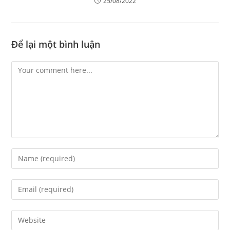
25/08/2022
Để lại một bình luận
Comment
Enter
your
name
Enter
or
your
username
email
Enter
to
address
your