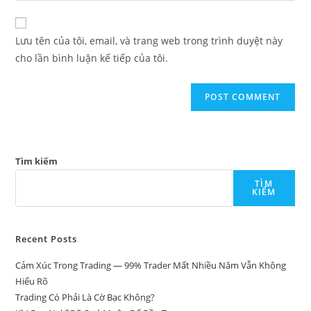
comment
to
website
comment
URL
Lưu tên của tôi, email, và trang web trong trình duyệt này
(optional)
cho lần bình luận kế tiếp của tôi.
Tìm kiếm
TÌM
KIẾM
Recent Posts
Cảm Xúc Trong Trading — 99% Trader Mất Nhiều Năm Vẫn Không
Hiểu Rõ
Trading Có Phải Là Cờ Bạc Không?